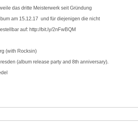
rweile das dritte Meisterwerk seit Gründung
Album am 15.12.17 und für diejenigen die nicht
estellbar auf: http://bit.ly/2nFwBQM
g (with Rocksin)
resden (album release party and 8th anniversary).
edel