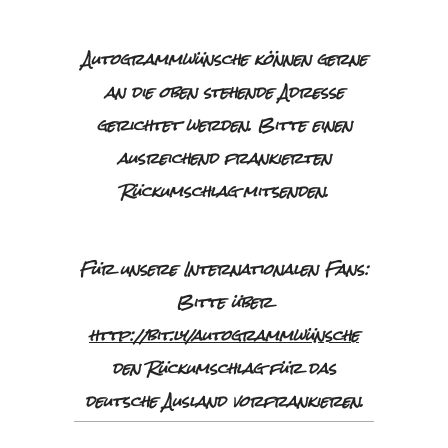
Autogrammwünsche können gerne
an die oben stehende Adresse
gerichtet werden. Bitte einen
ausreichend frankierten
Rückumschlag mitsenden.
Für unsere Internationalen Fans:
Bitte über
http://bit.ly/autogrammwünsche
den Rückumschlag für das
deutsche Ausland vorfrankieren.